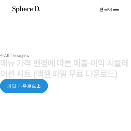
한국어
서비스 소개
아티클
포트폴리오
회사소개서
All Thoughts
Notify me
메뉴 가격 변경에 따른 매출·이익 시뮬레
이션 시트 (액셀 파일 무료 다운로드)
파일 다운로드