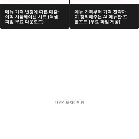
메뉴 가격 변경에 따른 매출·
메뉴 기획부터 가격 전략까
이익 시뮬레이션 시트 (액셀 
지 정리해주는 AI 메뉴판 프
파일 무료 다운로드)
롬프트 (무료 파일 제공)
개인정보처리방침
스피어디  330-33-01418    대표  김현영
주소  서울특별시 강남구 서초대로77길 17, 11층
문의  hykim@sphered.kr
© 2025 Sphere D. All Rights reserved.