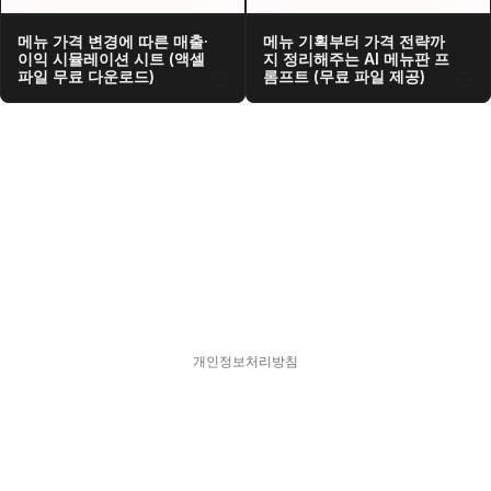
메뉴 가격 변경에 따른 매출·
메뉴 기획부터 가격 전략까
이익 시뮬레이션 시트 (액셀 
지 정리해주는 AI 메뉴판 프
파일 무료 다운로드)
롬프트 (무료 파일 제공)
개인정보처리방침
스피어디  330-33-01418    대표  김현영
주소  서울특별시 강남구 서초대로77길 17, 11층
문의  hykim@sphered.kr
© 2025 Sphere D. All Rights reserved.