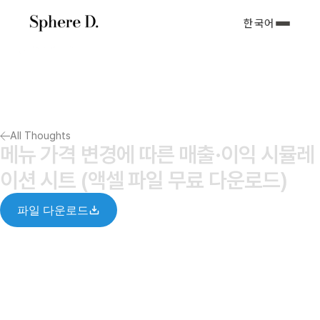
한국어
서비스 소개
아티클
포트폴리오
회사소개서
All Thoughts
Notify me
메뉴 가격 변경에 따른 매출·이익 시뮬레
이션 시트 (액셀 파일 무료 다운로드)
파일 다운로드