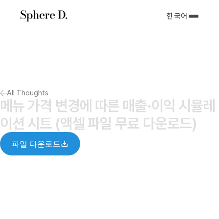
한국어
서비스 소개
아티클
포트폴리오
회사소개서
All Thoughts
Notify me
메뉴 가격 변경에 따른 매출·이익 시뮬레
이션 시트 (액셀 파일 무료 다운로드)
파일 다운로드