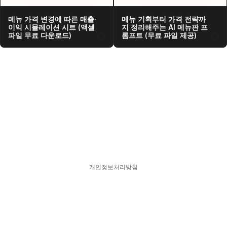
메뉴 가격 변경에 따른 매출·
메뉴 기획부터 가격 전략까
이익 시뮬레이션 시트 (액셀 
지 정리해주는 AI 메뉴판 프
파일 무료 다운로드)
롬프트 (무료 파일 제공)
개인정보처리방침
스피어디  330-33-01418    대표  김현영
주소  서울특별시 강남구 서초대로77길 17, 11층
문의  hykim@sphered.kr
© 2025 Sphere D. All Rights reserved.