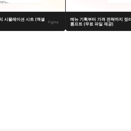
익 시뮬레이션 시트 (액셀 
메뉴 기획부터 가격 전략까지 정리
Figma
롬프트 (무료 파일 제공)
  대표  김현영
주소  서울특별시 강남구 서초대로77길 17, 11층
문의  hykim@sphered.kr
s reserved.