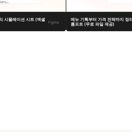
익 시뮬레이션 시트 (액셀 
메뉴 기획부터 가격 전략까지 정리
Figma
롬프트 (무료 파일 제공)
  대표  김현영
주소  서울특별시 강남구 서초대로77길 17, 11층
문의  hykim@sphered.kr
s reserved.