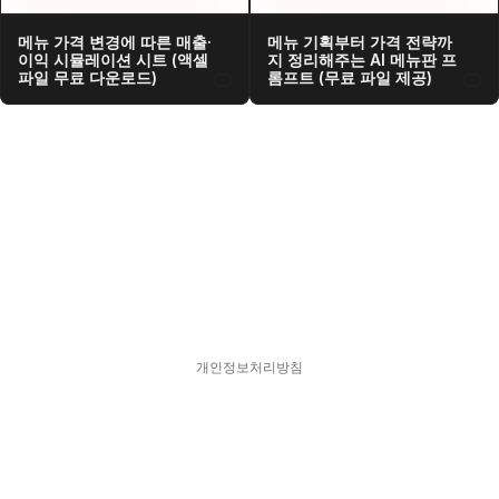
메뉴 가격 변경에 따른 매출·
메뉴 기획부터 가격 전략까
이익 시뮬레이션 시트 (액셀 
지 정리해주는 AI 메뉴판 프
파일 무료 다운로드)
롬프트 (무료 파일 제공)
개인정보처리방침
스피어디  330-33-01418    대표  김현영
주소  서울특별시 강남구 서초대로77길 17, 11층
문의  hykim@sphered.kr
© 2025 Sphere D. All Rights reserved.