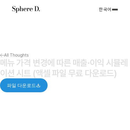
한국어
서비스 소개
아티클
포트폴리오
회사소개서
All Thoughts
Notify me
메뉴 가격 변경에 따른 매출·이익 시뮬레
이션 시트 (액셀 파일 무료 다운로드)
파일 다운로드