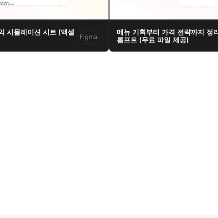
익 시뮬레이션 시트 (액셀 
메뉴 기획부터 가격 전략까지 정리
Figma
롬프트 (무료 파일 제공)
  대표  김현영
주소  서울특별시 강남구 서초대로77길 17, 11층
문의  hykim@sphered.kr
s reserved.