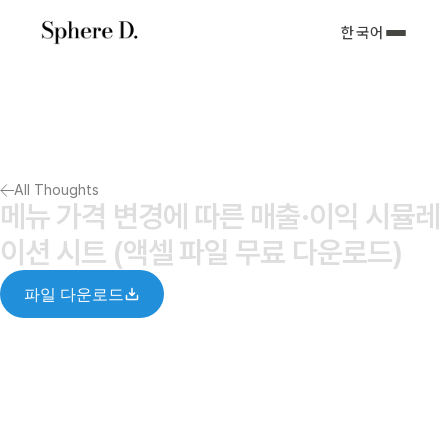
한국어
서비스 소개
아티클
포트폴리오
회사소개서
All Thoughts
Notify me
메뉴 가격 변경에 따른 매출·이익 시뮬레
이션 시트 (액셀 파일 무료 다운로드)
파일 다운로드