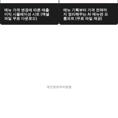
메뉴 가격 변경에 따른 매출·
메뉴 기획부터 가격 전략까
이익 시뮬레이션 시트 (액셀 
지 정리해주는 AI 메뉴판 프
파일 무료 다운로드)
롬프트 (무료 파일 제공)
개인정보처리방침
스피어디  330-33-01418    대표  김현영
주소  서울특별시 강남구 서초대로77길 17, 11층
문의  hykim@sphered.kr
© 2025 Sphere D. All Rights reserved.