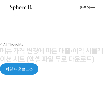
한국어
서비스 소개
아티클
포트폴리오
회사소개서
All Thoughts
Notify me
메뉴 가격 변경에 따른 매출·이익 시뮬레
이션 시트 (액셀 파일 무료 다운로드)
파일 다운로드