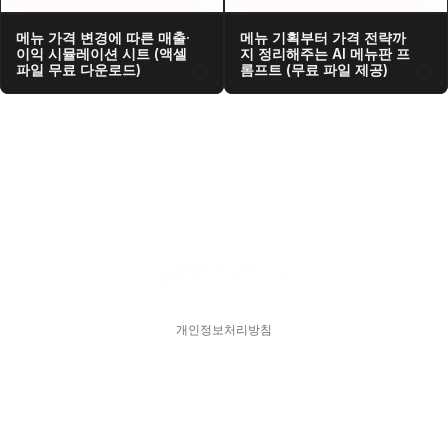
메뉴 가격 변경에 따른 매출·
메뉴 기획부터 가격 전략까
이익 시뮬레이션 시트 (액셀 
지 정리해주는 AI 메뉴판 프
파일 무료 다운로드)
롬프트 (무료 파일 제공)
개인정보처리방침
스피어디  330-33-01418    대표  김현영
주소  서울특별시 강남구 서초대로77길 17, 11층
문의  hykim@sphered.kr
© 2025 Sphere D. All Rights reserved.