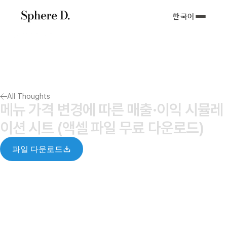
한국어
서비스 소개
아티클
포트폴리오
회사소개서
All Thoughts
Notify me
메뉴 가격 변경에 따른 매출·이익 시뮬레
이션 시트 (액셀 파일 무료 다운로드)
파일 다운로드