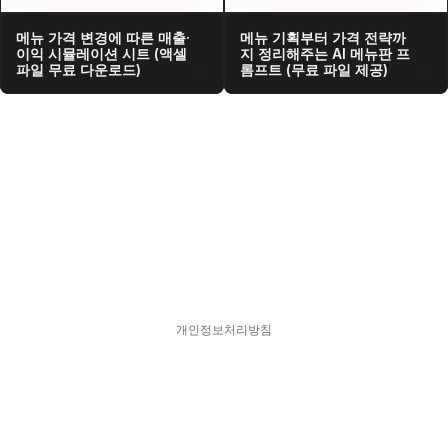
메뉴 가격 변경에 따른 매출·
메뉴 기획부터 가격 전략까
이익 시뮬레이션 시트 (액셀 
지 정리해주는 AI 메뉴판 프
파일 무료 다운로드)
롬프트 (무료 파일 제공)
개인정보처리방침
스피어디  330-33-01418    대표  김현영
주소  서울특별시 강남구 서초대로77길 17, 11층
문의  hykim@sphered.kr
© 2025 Sphere D. All Rights reserved.