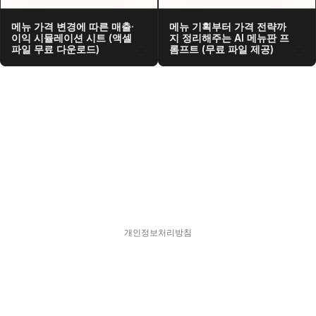
메뉴 가격 변경에 따른 매출·
메뉴 기획부터 가격 전략까
이익 시뮬레이션 시트 (액셀 
지 정리해주는 AI 메뉴판 프
파일 무료 다운로드)
롬프트 (무료 파일 제공)
개인정보처리방침
스피어디  330-33-01418    대표  김현영
주소  서울특별시 강남구 서초대로77길 17, 11층
문의  hykim@sphered.kr
© 2025 Sphere D. All Rights reserved.