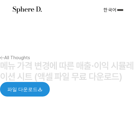
한국어
서비스 소개
아티클
포트폴리오
회사소개서
All Thoughts
Notify me
메뉴 가격 변경에 따른 매출·이익 시뮬레
이션 시트 (액셀 파일 무료 다운로드)
파일 다운로드