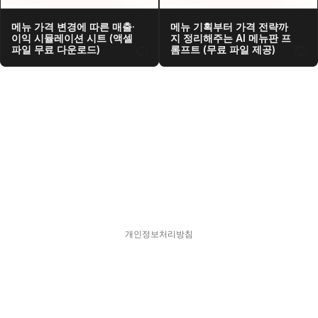
메뉴 가격 변경에 따른 매출·
메뉴 기획부터 가격 전략까
이익 시뮬레이션 시트 (액셀 
지 정리해주는 AI 메뉴판 프
파일 무료 다운로드)
롬프트 (무료 파일 제공)
개인정보처리방침
스피어디  330-33-01418    대표  김현영
주소  서울특별시 강남구 서초대로77길 17, 11층
문의  hykim@sphered.kr
© 2025 Sphere D. All Rights reserved.