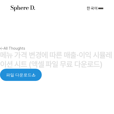
한국어
서비스 소개
아티클
포트폴리오
회사소개서
All Thoughts
Notify me
메뉴 가격 변경에 따른 매출·이익 시뮬레
이션 시트 (액셀 파일 무료 다운로드)
파일 다운로드