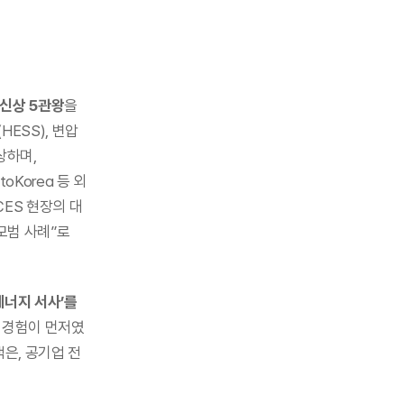
혁신상 5관왕
을 
ESS), 변압
하며, 
Korea 등 외
ES 현장의 대
모범 사례”로 
너지 서사’를 
다 경험이 먼저였
은, 공기업 전