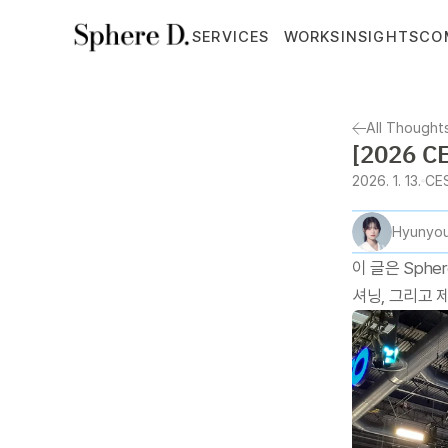
SERVICES
WORKS
INSIGHTS
CO
All Thought
[2026 
2026. 1. 13.
CE
Hyunyou
이 글은 Sphe
셔닝, 그리고 