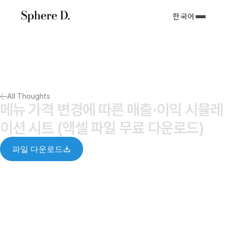
한국어
서비스 소개
아티클
포트폴리오
회사소개서
All Thoughts
Notify me
메뉴 가격 변경에 따른 매출·이익 시뮬레
이션 시트 (액셀 파일 무료 다운로드)
파일 다운로드