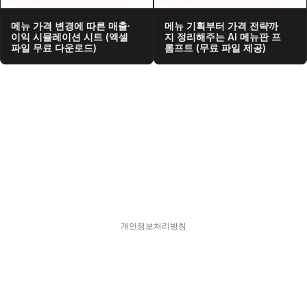
메뉴 가격 변경에 따른 매출·
메뉴 기획부터 가격 전략까
이익 시뮬레이션 시트 (액셀 
지 정리해주는 AI 메뉴판 프
파일 무료 다운로드)
롬프트 (무료 파일 제공)
개인정보처리방침
스피어디  330-33-01418    대표  김현영
주소  서울특별시 강남구 서초대로77길 17, 11층
문의  hykim@sphered.kr
© 2025 Sphere D. All Rights reserved.