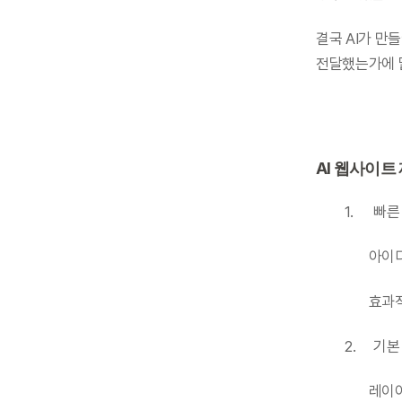
결국 AI가 만
전달했는가에 
AI 웹사이트
	1.	
    
         
	2.
    