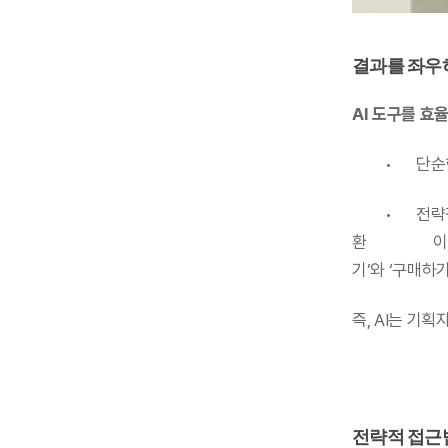
결과를 좌우하
AI 도구를 효
	•	
	•	전략적 입력: “20~30대 여성을 주요 타깃으로 한 미니멀 여성복 브랜드. 온라인 구매 전
환             
기’와 ‘구매하
즉, AI는 기
전략적 접근