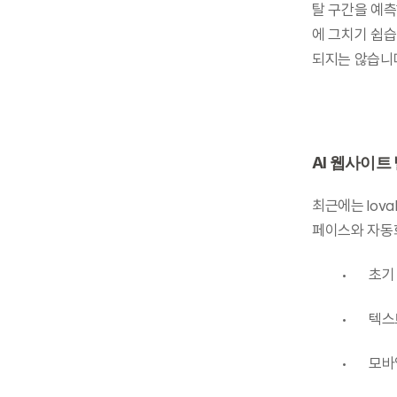
탈 구간을 예측
에 그치기 쉽습
되지는 않습니
AI 웹사이트 
최근에는 lov
페이스와 자동화
	•	
	•	
	•	