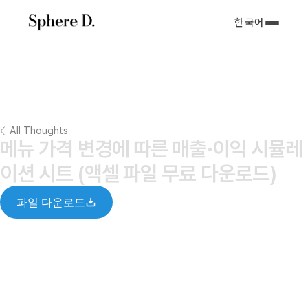
한국어
서비스 소개
아티클
포트폴리오
회사소개서
All Thoughts
Notify me
메뉴 가격 변경에 따른 매출·이익 시뮬레
이션 시트 (액셀 파일 무료 다운로드)
파일 다운로드