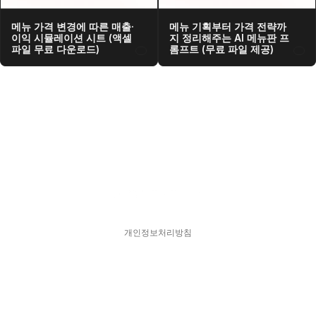
메뉴 가격 변경에 따른 매출·
메뉴 기획부터 가격 전략까
이익 시뮬레이션 시트 (액셀 
지 정리해주는 AI 메뉴판 프
파일 무료 다운로드)
롬프트 (무료 파일 제공)
개인정보처리방침
스피어디  330-33-01418    대표  김현영
주소  서울특별시 강남구 서초대로77길 17, 11층
문의  hykim@sphered.kr
© 2025 Sphere D. All Rights reserved.