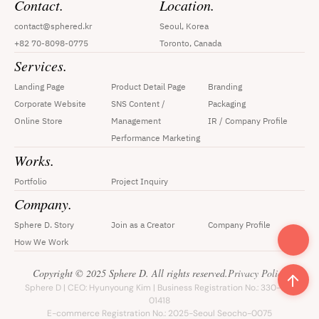
Contact.
Location.
contact@sphered.kr
Seoul, Korea
+82 70-8098-0775
Toronto, Canada
Services.
Landing Page
Product Detail Page
Branding
Corporate Website
SNS Content / 
Packaging
Online Store
Management
IR / Company Profile
Performance Marketing
Works.
Portfolio
Project Inquiry
Company.
Sphere D. Story
Join as a Creator
Company Profile
How We Work
Copyright © 2025 Sphere D. All rights reserved.
Privacy Policy
Sphere D | CEO: Hyunyoung Kim | Business Registration No.: 330-33-
01418
E-commerce Registration No.: 2025-Seoul Seocho-0075