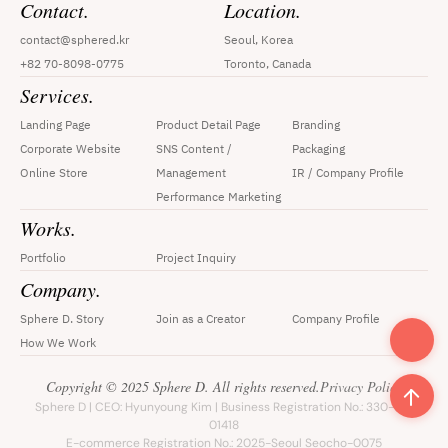
Contact.
Location.
contact@sphered.kr
Seoul, Korea
+82 70-8098-0775
Toronto, Canada
Services.
Landing Page
Product Detail Page
Branding
Corporate Website
SNS Content / 
Packaging
Online Store
Management
IR / Company Profile
Performance Marketing
Works.
Portfolio
Project Inquiry
Company.
Sphere D. Story
Join as a Creator
Company Profile
How We Work
Copyright © 2025 Sphere D. All rights reserved.
Privacy Policy
Sphere D | CEO: Hyunyoung Kim | Business Registration No.: 330-33-
01418
E-commerce Registration No.: 2025-Seoul Seocho-0075