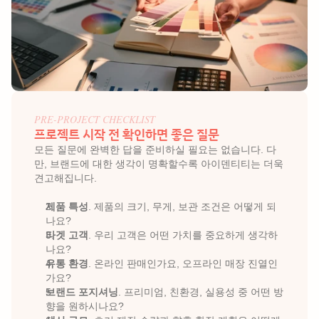
PRE-PROJECT CHECKLIST
프로젝트 시작 전 확인하면 좋은 질문 
모든 질문에 완벽한 답을 준비하실 필요는 없습니다. 다
만, 브랜드에 대한 생각이 명확할수록 아이덴티티는 더욱 
견고해집니다.
제품 특성
. 제품의 크기, 무게, 보관 조건은 어떻게 되
나요?
타겟 고객
. 우리 고객은 어떤 가치를 중요하게 생각하
나요?
유통 환경
. 온라인 판매인가요, 오프라인 매장 진열인
가요?
브랜드 포지셔닝
. 프리미엄, 친환경, 실용성 중 어떤 방
향을 원하시나요?