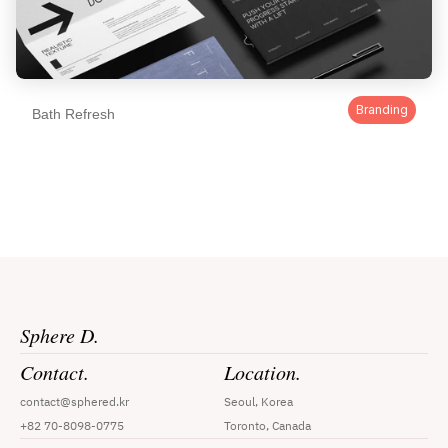
Branding
Bath Refresh
Sphere D.
Contact.
Location.
contact@sphered.kr
Seoul, Korea
+82 70-8098-0775
Toronto, Canada